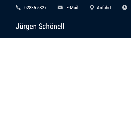
02835 5827
E-Mail
Anfahrt
Jürgen Schönell