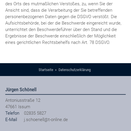
des Orts des mutmaßlichen Verstoßes, zu, wenn Sie der
Ansicht sind, dass die Verarbeitung der Sie betreffenden
personenbezogenen Daten gegen die DSGVO verstößt. Die
Aufsichtsbehörde, bei der die Beschwerde eingereicht wurde,
unterrichtet den Beschwerdeführer über den Stand und die
Ergebnisse der Beschwerde einschließlich der Möglichkeit
eines gerichtlichen Rechtsbehelfs nach Art. 78 DSGVO.
Startseite
Datenschutzerklärung
Jürgen Schönell
Antoniusstraße 12
47661
Issum
Telefon
02835 5827
E-Mail
j.schoenell@t-online.de